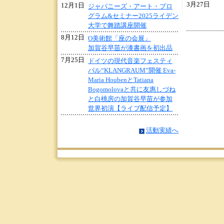
3月27日
12月1日
ジャパニーズ・アート・プロ
グラム&セミナー2025ライデン
大学で舞踏講座開催
8月12日
O美術館「座の会展」
加賀谷早苗が漆書画を初出品
7月25日
ドイツの現代音楽フェスティ
バル“KLANGRAUM”開催 Eva-
Maria HoubenとTatiana
Bogomolovaと共に友惠しづね
と白桃房の加賀谷早苗が参加
世界初演【ライブ配信予定】
活動実績へ