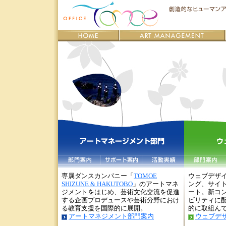
専属ダンスカンパニー「
TOMOE
ウェブデザ
SHIZUNE & HAKUTOBO
」のアートマネ
ング、サイ
ジメントをはじめ、芸術文化交流を促進
ート。新コ
する企画プロデュースや芸術分野におけ
ビリティに
る教育支援を国際的に展開。
的に取組ん
アートマネジメント部門案内
ウェブデ