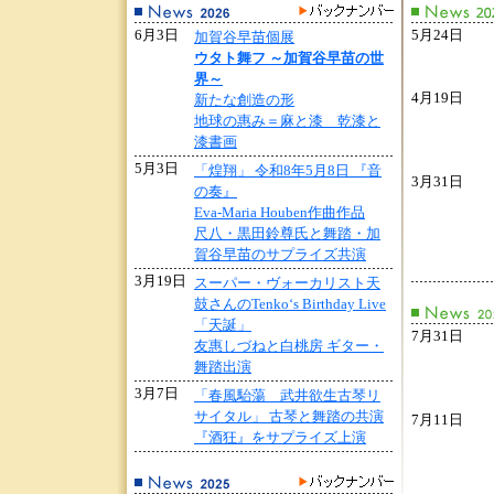
6月3日
5月24日
加賀谷早苗個展
ウタト舞フ ～加賀谷早苗の世
界～
4月19日
新たな創造の形
地球の惠み＝麻と漆 乾漆と
漆書画
5月3日
「煌翔」 令和8年5月8日 『音
3月31日
の奏』
Eva-Maria Houben作曲作品
尺八・黒田鈴尊氏と舞踏・加
賀谷早苗のサプライズ共演
3月19日
スーパー・ヴォーカリスト天
鼓さんのTenko‘s Birthday Live
「天誕」
7月31日
友惠しづねと白桃房 ギター・
舞踏出演
3月7日
「春風駘蕩 武井欲生古琴リ
サイタル」 古琴と舞踏の共演
7月11日
『酒狂』をサプライズ上演